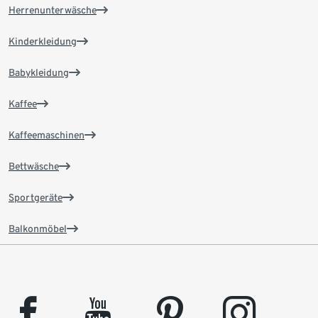
Herrenunterwäsche
Kinderkleidung
Babykleidung
Kaffee
Kaffeemaschinen
Bettwäsche
Sportgeräte
Balkonmöbel
facebook
youtube
pinterest
instagram