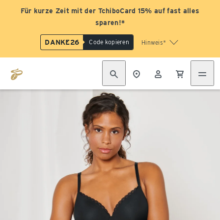
Für kurze Zeit mit der TchiboCard 15% auf fast alles
sparen!*
DANKE26
Code kopieren
Hinweis*