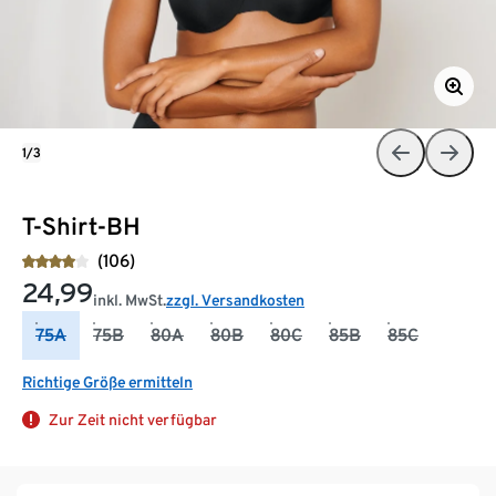
1/3
T-Shirt-BH
(106)
24,99
inkl. MwSt.
zzgl. Versandkosten
75A
75B
80A
80B
80C
85B
85C
Richtige Größe ermitteln
Zur Zeit nicht verfügbar