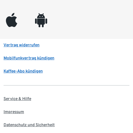
appleinc
android
Vertrag widerrufen
Mobilfunkvertrag kündigen
Kaffee-Abo kündigen
Service & Hilfe
Impressum
Datenschutz und Sicherheit