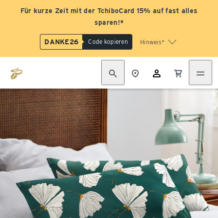
Für kurze Zeit mit der TchiboCard 15% auf fast alles
sparen!*
DANKE26
Code kopieren
Hinweis*