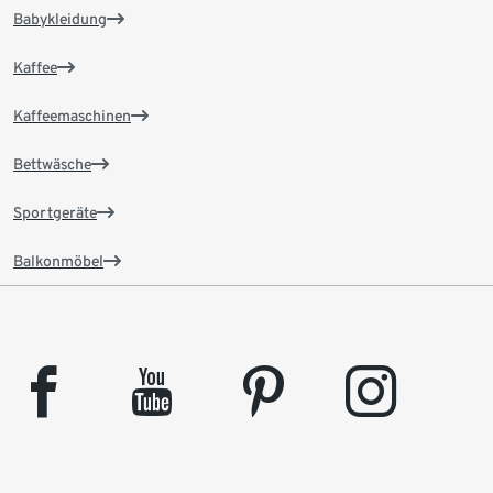
Babykleidung
Kaffee
Kaffeemaschinen
Bettwäsche
Sportgeräte
Balkonmöbel
facebook
youtube
pinterest
instagram