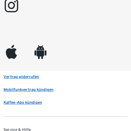
instagram
appleinc
android
Vertrag widerrufen
Mobilfunkvertrag kündigen
Kaffee-Abo kündigen
Service & Hilfe