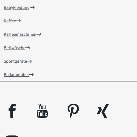
Babykleidung
Kaffee
Kaffeemaschinen
Bettwäsche
Sportgeräte
Balkonmöbel
facebook
youtube
pinterest
xing