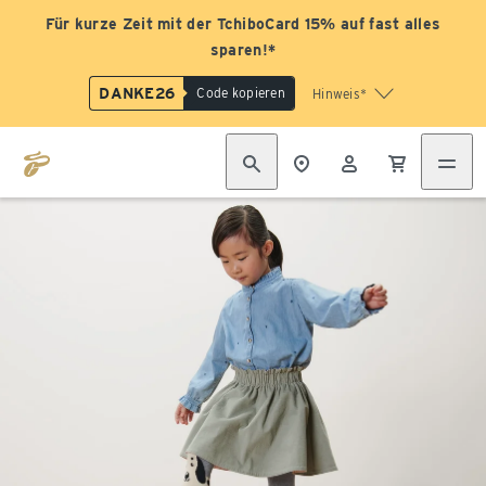
Für kurze Zeit mit der TchiboCard 15% auf fast alles
sparen!*
DANKE26
Code kopieren
Hinweis*