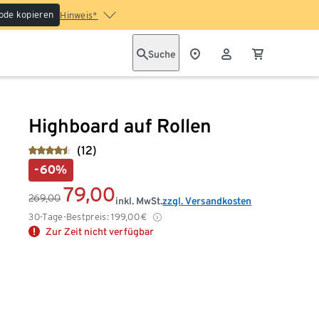
ode kopieren
Hinweis*
Suche
Highboard auf Rollen
(12)
-60%
79,00
269,00
inkl. MwSt.
zzgl. Versandkosten
30-Tage-Bestpreis:
199,00
€
Zur Zeit nicht verfügbar