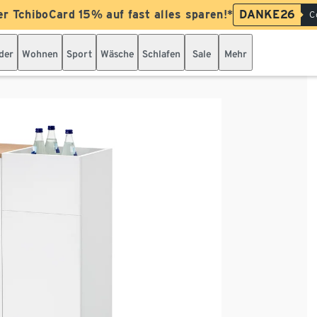
er TchiboCard 15% auf fast alles sparen!*
DANKE26
C
der
Wohnen
Sport
Wäsche
Schlafen
Sale
Mehr