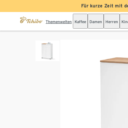
Für kurze Zeit mit d
Themenwelten
Kaffee
Damen
Herren
Kin