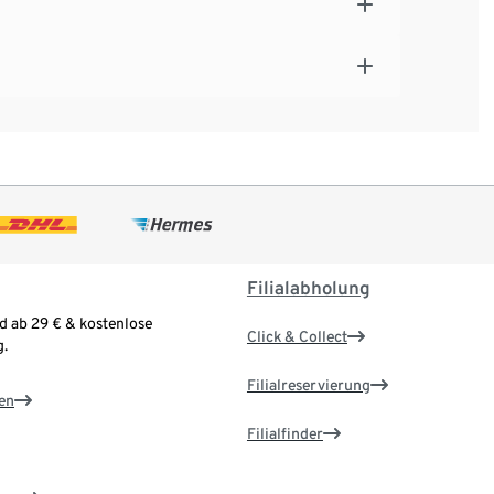
Filialabholung
d ab 29 € & kostenlose
Click & Collect
.
Filialreservierung
en
Filialfinder