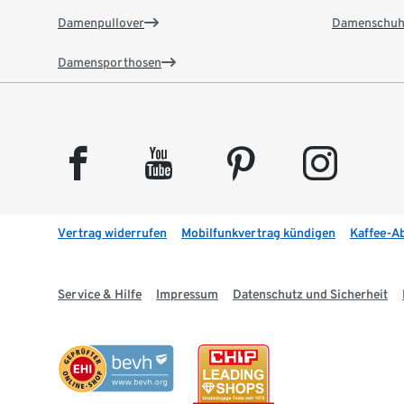
Damenpullover
Damenschuh
Damensporthosen
facebook
youtube
pinterest
instagram
Vertrag widerrufen
Mobilfunkvertrag kündigen
Kaffee-A
Service & Hilfe
Impressum
Datenschutz und Sicherheit