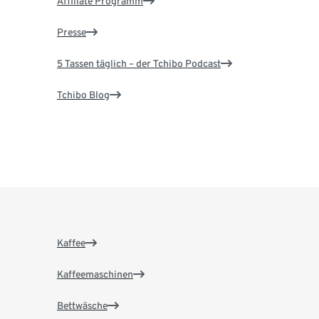
Affiliate Programm
Presse
5 Tassen täglich – der Tchibo Podcast
Tchibo Blog
Kaffee
Kaffeemaschinen
Bettwäsche