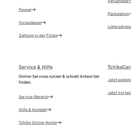
Versandpart
Paypal
Packstation
Vorauskasse
Lieferadress
Zahlung in der Filiale
Service & Hilfe
TchiboCar
Online-Services nutzen & schnell Antworten
Jetzt kostenl
finden.
Jetzt Vortei
Service-Bereich
Hilfe & Kontakt
Tchibo Online-Konto