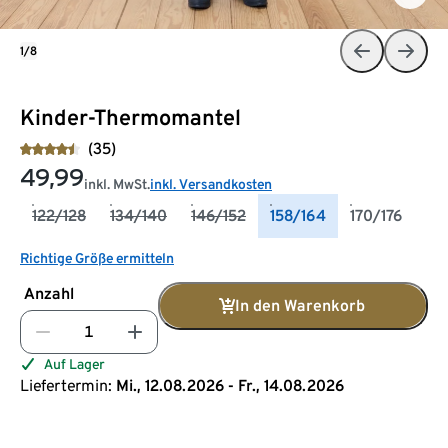
1/8
Kinder-Thermomantel
(35)
49,99
inkl. MwSt.
inkl. Versandkosten
122/128
134/140
146/152
158/164
170/176
Richtige Größe ermitteln
Anzahl
In den Warenkorb
Auf Lager
Liefertermin:
Mi., 12.08.2026 - Fr., 14.08.2026