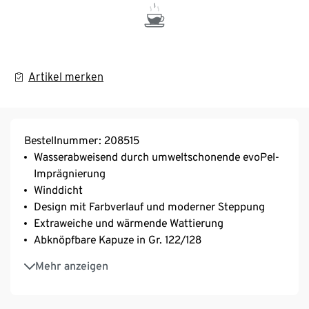
Artikel merken
Bestellnummer: 208515
Wasserabweisend durch umweltschonende evoPel-
Imprägnierung
Winddicht
Design mit Farbverlauf und moderner Steppung
Extraweiche und wärmende Wattierung
Abknöpfbare Kapuze in Gr. 122/128
Frontreißverschluss mit großem, rundem
Mehr anzeigen
Zipperanhänger und Kinnschutz
2 Seitentaschen
Ärmelabschluss mit weichem Rippbündchen