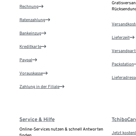
Gratisversan
Rechnung
Rücksendung
Ratenzahlung
Versandkost
Bankeinzug
Lieferzeit
Kreditkarte
Versandpart
Paypal
Packstation
Vorauskasse
Lieferadress
Zahlung in der Filiale
Service & Hilfe
TchiboCar
Online-Services nutzen & schnell Antworten
Jetzt kostenl
finden.