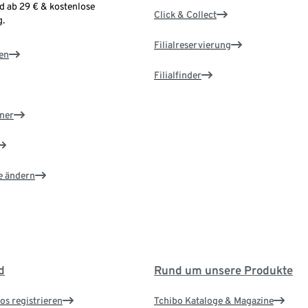
d ab 29 € & kostenlose
Click & Collect
.
Filialreservierung
en
Filialfinder
ner
e ändern
d
Rund um unsere Produkte
os registrieren
Tchibo Kataloge & Magazine