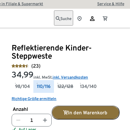
 in Filiale & Supermarkt
Service & Hilfe
Suche
Reflektierende Kinder-
Steppweste
(23)
34,99
inkl. MwSt.
inkl. Versandkosten
98/104
110/116
122/128
134/140
Richtige Größe ermitteln
Anzahl
In den Warenkorb
Auf Lager