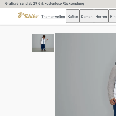
Gratisversand ab 29 € & kostenlose Rücksendung
Themenwelten
Kaffee
Damen
Herren
Kin