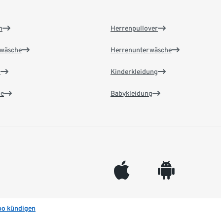
n
Herrenpullover
wäsche
Herrenunterwäsche
n
Kinderkleidung
e
Babykleidung
appleinc
android
bo kündigen