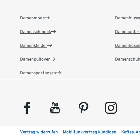
Damenmode
Damenbluse
Damenschmuck
Damenunter
Damenkleider
Damenhose
Damenpullover
Damenschuh
Damensporthosen
facebook
youtube
pinterest
instagram
Vertrag widerrufen
Mobilfunkvertrag kündigen
Kaffee-A