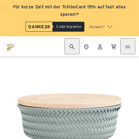
Für kurze Zeit mit der TchiboCard 15% auf fast alles
sparen!*
DANKE26
Code kopieren
Hinweis*