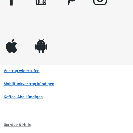
appleinc
android
Vertrag widerrufen
Mobilfunkvertrag kündigen
Kaffee-Abo kündigen
Service & Hilfe