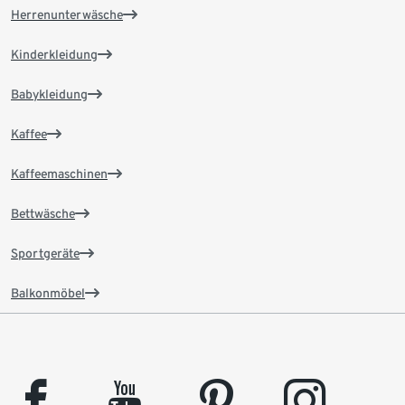
Herrenunterwäsche
Kinderkleidung
Babykleidung
Kaffee
Kaffeemaschinen
Bettwäsche
Sportgeräte
Balkonmöbel
facebook
youtube
pinterest
instagram