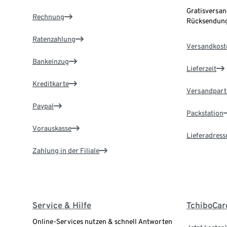
Gratisversan
Rechnung
Rücksendung
Ratenzahlung
Versandkost
Bankeinzug
Lieferzeit
Kreditkarte
Versandpart
Paypal
Packstation
Vorauskasse
Lieferadress
Zahlung in der Filiale
Service & Hilfe
TchiboCar
Online-Services nutzen & schnell Antworten