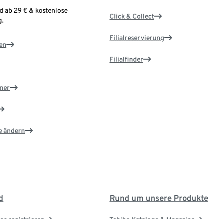
d ab 29 € & kostenlose
Click & Collect
.
Filialreservierung
en
Filialfinder
ner
e ändern
d
Rund um unsere Produkte