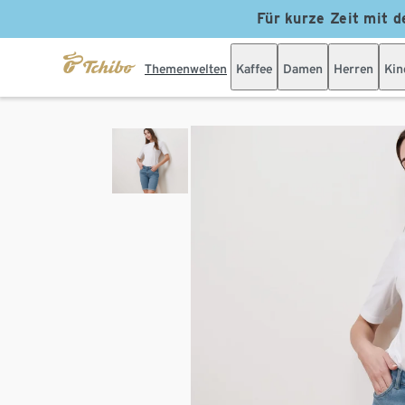
Für kurze Zeit mit d
Themenwelten
Kaffee
Damen
Herren
Kin