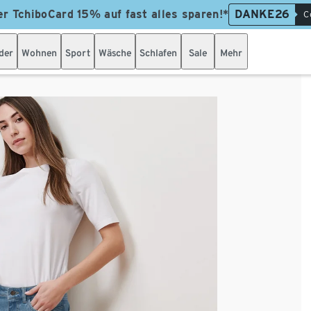
er TchiboCard 15% auf fast alles sparen!*
DANKE26
C
der
Wohnen
Sport
Wäsche
Schlafen
Sale
Mehr