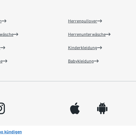
n
Herrenpullover
wäsche
Herrenunterwäsche
n
Kinderkleidung
e
Babykleidung
gram
appleinc
android
bo kündigen