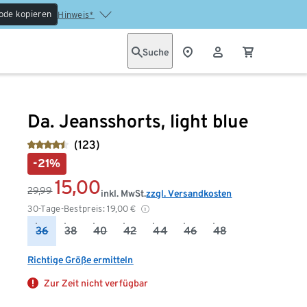
ode kopieren
Hinweis*
Suche
Da. Jeansshorts, light blue
(123)
-21%
15,00
29,99
inkl. MwSt.
zzgl. Versandkosten
30-Tage-Bestpreis:
19,00
€
36
38
40
42
44
46
48
Richtige Größe ermitteln
Zur Zeit nicht verfügbar