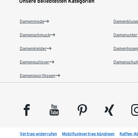
Unsere beliebtesten Kategorien
Damenmode
Damenbluse
Damenschmuck
Damenunter
Damenkleider
Damenhose
Damenpullover
Damenschuh
Damensporthosen
facebook
youtube
pinterest
xing
insta
Vertrag widerrufen
Mobilfunkvertrag kündigen
Kaffee-A