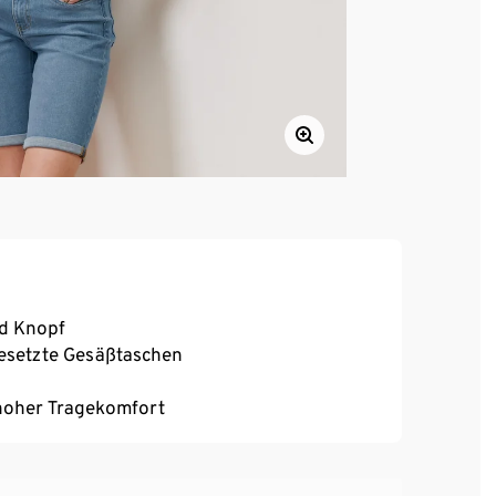
nd Knopf
fgesetzte Gesäßtaschen
, hoher Tragekomfort