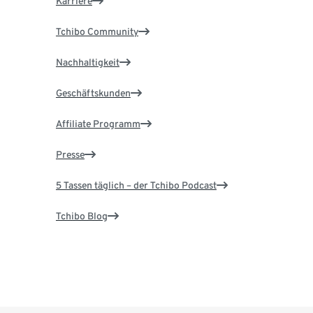
Karriere
Tchibo Community
Nachhaltigkeit
Geschäftskunden
Affiliate Programm
Presse
5 Tassen täglich – der Tchibo Podcast
Tchibo Blog