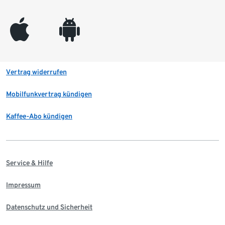
appleinc
android
Vertrag widerrufen
Mobilfunkvertrag kündigen
Kaffee-Abo kündigen
Service & Hilfe
Impressum
Datenschutz und Sicherheit