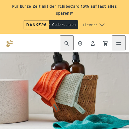
Für kurze Zeit mit der TchiboCard 15% auf fast alles
sparen!*
DANKE26
Code kopieren
Hinweis*