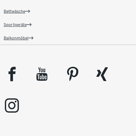
Bettwäsche
Sportgeräte
Balkonmöbel
facebook
youtube
pinterest
xing
instagram