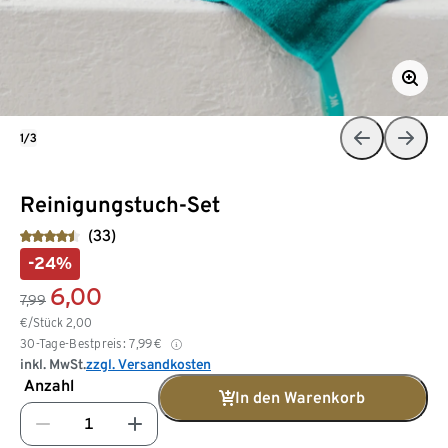
1/3
Reinigungstuch-Set
(33)
-24%
6,00
7,99
€/Stück
2,00
30-Tage-Bestpreis:
7,99
€
inkl. MwSt.
zzgl. Versandkosten
Anzahl
In den Warenkorb