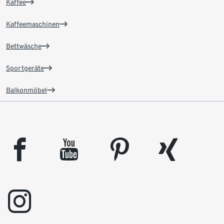
Kaffee
Kaffeemaschinen
Bettwäsche
Sportgeräte
Balkonmöbel
facebook
youtube
pinterest
xing
instagram