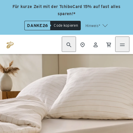
Für kurze Zeit mit der TchiboCard 15% auf fast alles
sparen!*
DANKE26
Code kopieren
Hinweis*