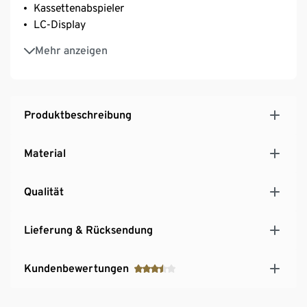
Kassettenabspieler
LC-Display
2 eingebaute Lautsprecher für optimalen
Mehr anzeigen
Stereoklang
3,5-mm-Audio-Eingang zum Anschluss externer
Audiogeräte wie z.B. Smartphones
Praktisch auch für unterwegs: Batterie- oder
Produktbeschreibung
Netzbetrieb möglich
Material
Qualität
Lieferung & Rücksendung
Kundenbewertungen