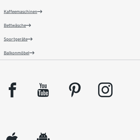
Kaffeemaschinen
Bettwäsche
Sportgeräte
Balkonmöbel
facebook
youtube
pinterest
instagram
appleinc
android