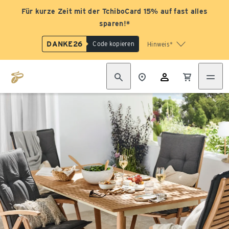
Für kurze Zeit mit der TchiboCard 15% auf fast alles
sparen!*
DANKE26
Code kopieren
Hinweis*