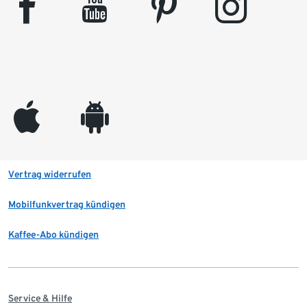
facebook
youtube
pinterest
instagram
appleinc
android
Vertrag widerrufen
Mobilfunkvertrag kündigen
Kaffee-Abo kündigen
Service & Hilfe