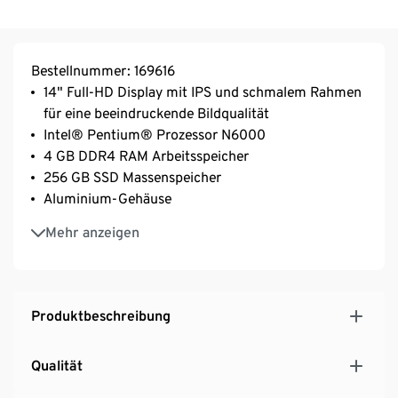
Bestellnummer: 169616
14" Full-HD Display mit IPS und schmalem Rahmen
für eine beeindruckende Bildqualität
Intel® Pentium® Prozessor N6000
4 GB DDR4 RAM Arbeitsspeicher
256 GB SSD Massenspeicher
Aluminium-Gehäuse
Akkulaufzeit bis zu 16 Stunden (basierend auf
Mehr anzeigen
MobileMark® 2014 Test)
Bluetooth® 5.1
Notebook mit integriertem Fingerprint-Reader und
Tastaturbeleuchtung
Produktbeschreibung
Grafikkarte: Intel® UHD Graphics
Windows 10 Home (64 Bit)
Qualität