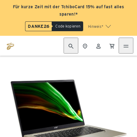
Für kurze Zeit mit der TchiboCard 15% auf fast alles
sparen!*
DANKE26
Code kopieren
Hinweis*