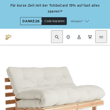
Für kurze Zeit mit der TchiboCard 15% auf fast alles
sparen!*
DANKE26
Code kopieren
Hinweis*