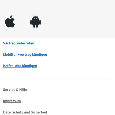
appleinc
android
Vertrag widerrufen
Mobilfunkvertrag kündigen
Kaffee-Abo kündigen
Service & Hilfe
Impressum
Datenschutz und Sicherheit