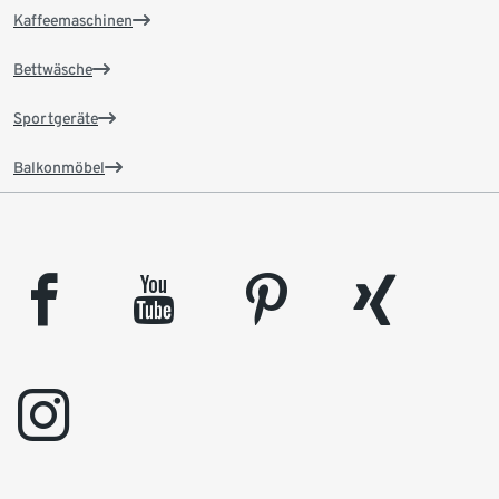
Kaffeemaschinen
Bettwäsche
Sportgeräte
Balkonmöbel
facebook
youtube
pinterest
xing
instagram