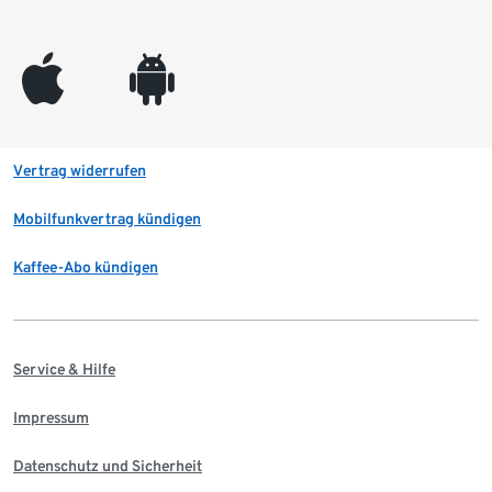
appleinc
android
Vertrag widerrufen
Mobilfunkvertrag kündigen
Kaffee-Abo kündigen
Service & Hilfe
Impressum
Datenschutz und Sicherheit