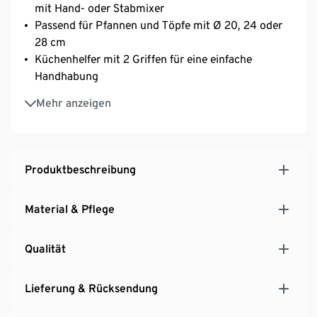
mit Hand- oder Stabmixer
Passend für Pfannen und Töpfe mit Ø 20, 24 oder
28 cm
Küchenhelfer mit 2 Griffen für eine einfache
Handhabung
Ideal auch als Backunterlage für z.B. Pizza oder
Mehr anzeigen
Plätzchen
Mit Löchern für das Entweichen von Dampf – für
besonders knuspriges Bratgut
Produktbeschreibung
Material & Pflege
Qualität
Lieferung & Rücksendung