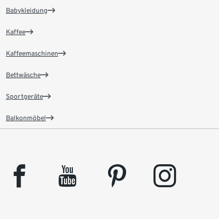
Babykleidung
Kaffee
Kaffeemaschinen
Bettwäsche
Sportgeräte
Balkonmöbel
facebook
youtube
pinterest
instagram