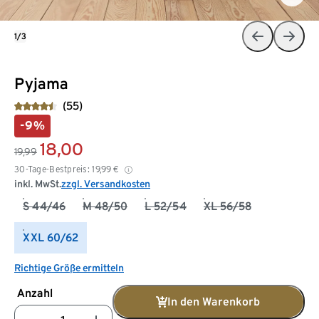
1/3
Pyjama
(55)
-9%
18,00
19,99
30-Tage-Bestpreis:
19,99
€
inkl. MwSt.
zzgl. Versandkosten
S 44/46
M 48/50
L 52/54
XL 56/58
XXL 60/62
Richtige Größe ermitteln
Anzahl
In den Warenkorb