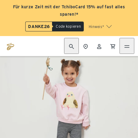
Für kurze Zeit mit der TchiboCard 15% auf fast alles
sparen!*
DANKE26
Code kopieren
Hinweis*