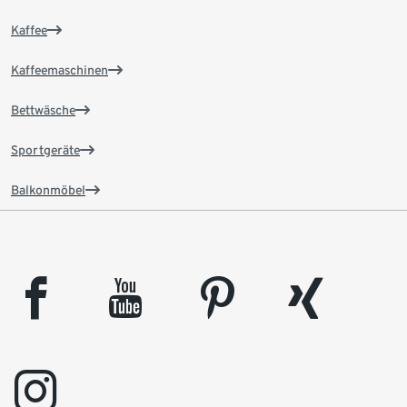
Kaffee
Kaffeemaschinen
Bettwäsche
Sportgeräte
Balkonmöbel
facebook
youtube
pinterest
xing
instagram