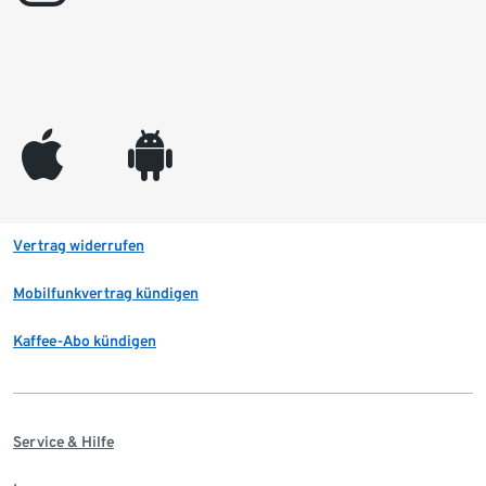
appleinc
android
Vertrag widerrufen
Mobilfunkvertrag kündigen
Kaffee-Abo kündigen
Service & Hilfe