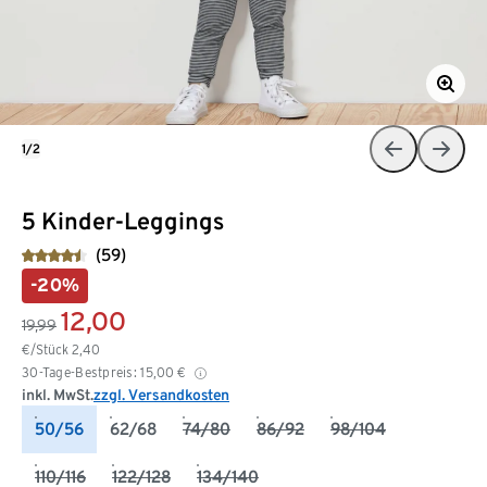
1/2
5 Kinder-Leggings
(59)
-20%
12,00
19,99
€/Stück
2,40
30-Tage-Bestpreis:
15,00
€
inkl. MwSt.
zzgl. Versandkosten
50/56
62/68
74/80
86/92
98/104
110/116
122/128
134/140