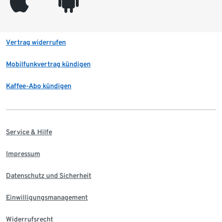
appleinc
android
Vertrag widerrufen
Mobilfunkvertrag kündigen
Kaffee-Abo kündigen
Service & Hilfe
Impressum
Datenschutz und Sicherheit
Einwilligungsmanagement
Widerrufsrecht