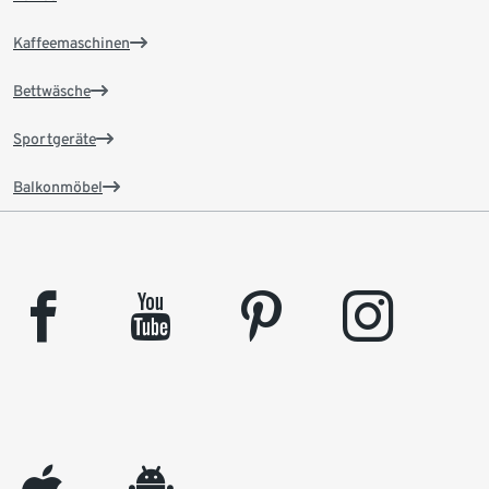
Kaffeemaschinen
Bettwäsche
Sportgeräte
Balkonmöbel
facebook
youtube
pinterest
instagram