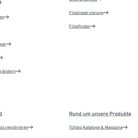
.
Filialreservierung
en
Filialfinder
ner
e ändern
d
Rund um unsere Produkte
os registrieren
Tchibo Kataloge & Magazine