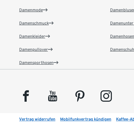
Damenmode
Damenbluse
Damenschmuck
Damenunter
Damenkleider
Damenhose
Damenpullover
Damenschuh
Damensporthosen
facebook
youtube
pinterest
instagram
Vertrag widerrufen
Mobilfunkvertrag kündigen
Kaffee-A