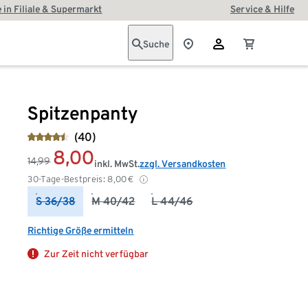
 in Filiale & Supermarkt
Service & Hilfe
Suche
Spitzenpanty
(40)
8,00
14,99
inkl. MwSt.
zzgl. Versandkosten
30-Tage-Bestpreis:
8,00
€
S 36/38
M 40/42
L 44/46
Richtige Größe ermitteln
Zur Zeit nicht verfügbar