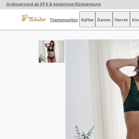
Gratisversand ab 29 € & kostenlose Rücksendung
Themenwelten
Kaffee
Damen
Herren
Kin