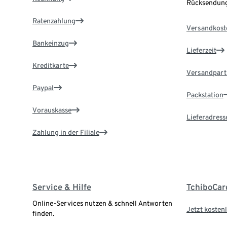
Rücksendung
Ratenzahlung
Versandkost
Bankeinzug
Lieferzeit
Kreditkarte
Versandpart
Paypal
Packstation
Vorauskasse
Lieferadress
Zahlung in der Filiale
Service & Hilfe
TchiboCar
Online-Services nutzen & schnell Antworten
Jetzt kostenl
finden.