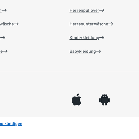
n
Herrenpullover
wäsche
Herrenunterwäsche
n
Kinderkleidung
e
Babykleidung
appleinc
android
bo kündigen