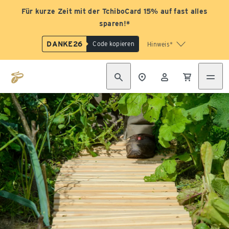
Für kurze Zeit mit der TchiboCard 15% auf fast alles
sparen!*
DANKE26
Code kopieren
Hinweis*