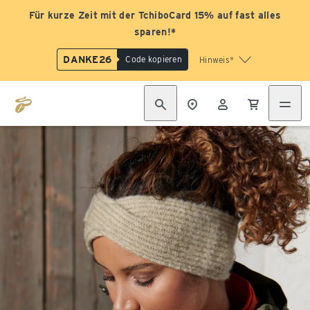
Für kurze Zeit mit der TchiboCard 15% auf fast alles
sparen!*
DANKE26
Code kopieren
Hinweis*