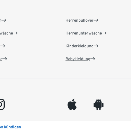
n
Herrenpullover
wäsche
Herrenunterwäsche
n
Kinderkleidung
e
Babykleidung
gram
appleinc
android
bo kündigen