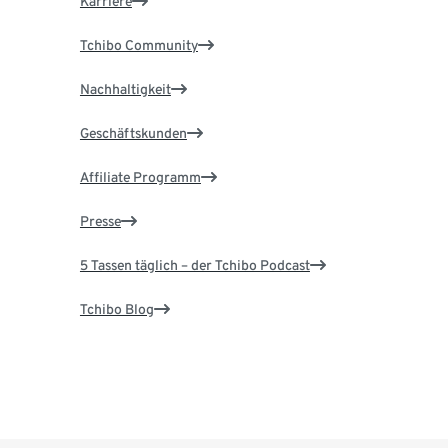
Karriere
Tchibo Community
Nachhaltigkeit
Geschäftskunden
Affiliate Programm
Presse
5 Tassen täglich – der Tchibo Podcast
Tchibo Blog