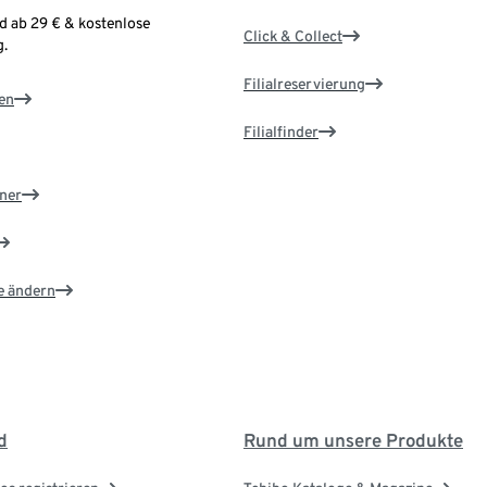
d ab 29 € & kostenlose
Click & Collect
.
Filialreservierung
en
Filialfinder
ner
e ändern
d
Rund um unsere Produkte