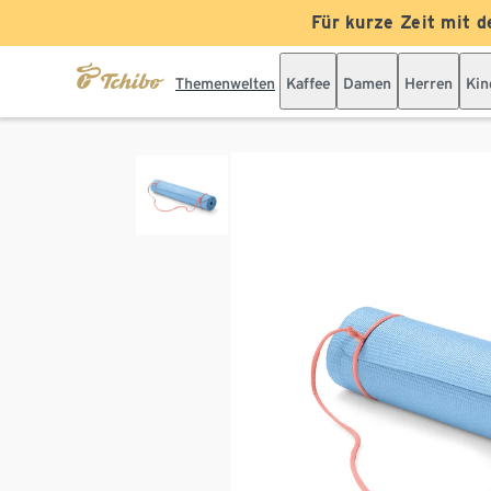
Für kurze Zeit mit d
Themenwelten
Kaffee
Damen
Herren
Kin