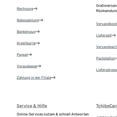
Gratisversan
Rechnung
Rücksendung
Ratenzahlung
Versandkost
Bankeinzug
Lieferzeit
Kreditkarte
Versandpart
Paypal
Packstation
Vorauskasse
Lieferadress
Zahlung in der Filiale
Service & Hilfe
TchiboCar
Online-Services nutzen & schnell Antworten