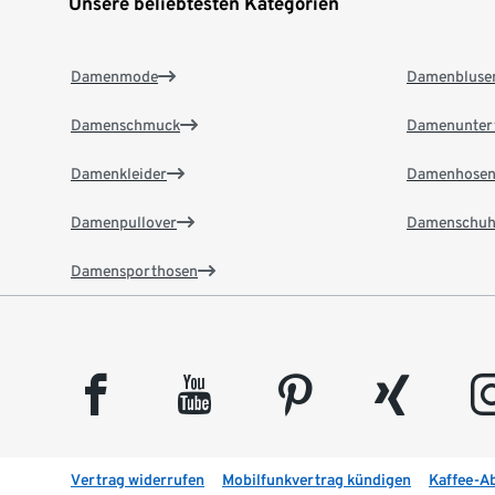
Unsere beliebtesten Kategorien
Damenmode
Damenbluse
Damenschmuck
Damenunter
Damenkleider
Damenhose
Damenpullover
Damenschuh
Damensporthosen
facebook
youtube
pinterest
xing
insta
Vertrag widerrufen
Mobilfunkvertrag kündigen
Kaffee-A