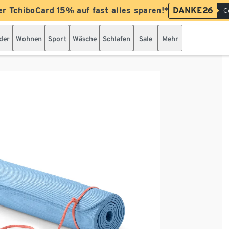
er TchiboCard 15% auf fast alles sparen!*
DANKE26
C
der
Wohnen
Sport
Wäsche
Schlafen
Sale
Mehr