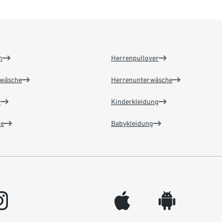
n
Herrenpullover
wäsche
Herrenunterwäsche
n
Kinderkleidung
e
Babykleidung
gram
appleinc
android