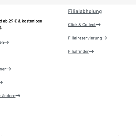
Filialabholung
d ab 29 € & kostenlose
Click & Collect
.
Filialreservierung
en
Filialfinder
ner
e ändern