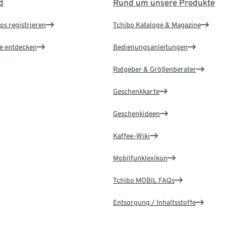
d
Rund um unsere Produkte
os registrieren
Tchibo Kataloge & Magazine
le entdecken
Bedienungsanleitungen
Ratgeber & Größenberater
Geschenkkarte
Geschenkideen
Kaffee-Wiki
Mobilfunklexikon
Tchibo MOBIL FAQs
Entsorgung / Inhaltsstoffe