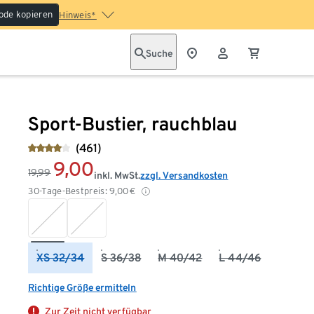
ode kopieren
Hinweis*
Suche
Sport-Bustier, rauchblau
(461)
9,00
19,99
inkl. MwSt.
zzgl. Versandkosten
30-Tage-Bestpreis:
9,00
€
XS 32/34
S 36/38
M 40/42
L 44/46
Richtige Größe ermitteln
Zur Zeit nicht verfügbar