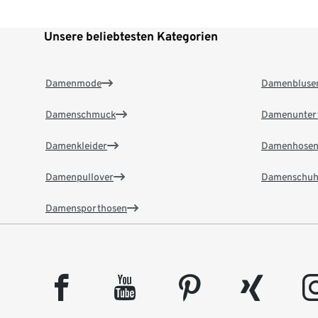
Unsere beliebtesten Kategorien
Damenmode
Damenbluse
Damenschmuck
Damenunter
Damenkleider
Damenhose
Damenpullover
Damenschuh
Damensporthosen
facebook
youtube
pinterest
xing
insta