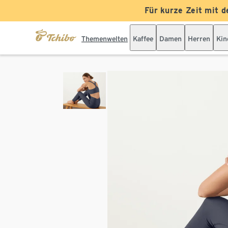
Für kurze Zeit mit d
Themenwelten
Kaffee
Damen
Herren
Kin