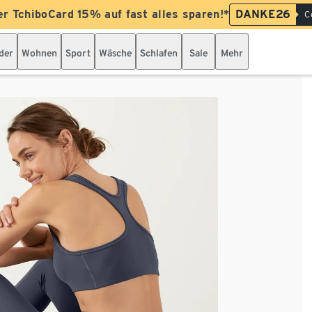
er TchiboCard 15% auf fast alles sparen!*
DANKE26
C
der
Wohnen
Sport
Wäsche
Schlafen
Sale
Mehr