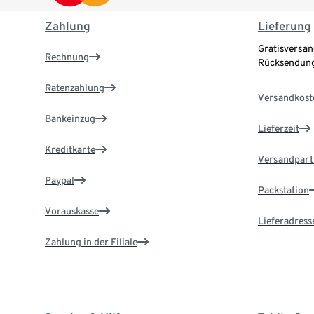
Zahlung
Lieferung
Gratisversan
Rechnung
Rücksendung
Ratenzahlung
Versandkost
Bankeinzug
Lieferzeit
Kreditkarte
Versandpart
Paypal
Packstation
Vorauskasse
Lieferadress
Zahlung in der Filiale