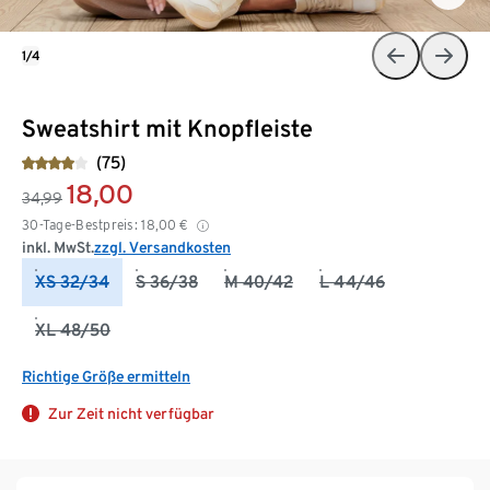
1/4
Sweatshirt mit Knopfleiste
(75)
18,00
34,99
30-Tage-Bestpreis:
18,00
€
inkl. MwSt.
zzgl. Versandkosten
XS 32/34
S 36/38
M 40/42
L 44/46
XL 48/50
Richtige Größe ermitteln
Zur Zeit nicht verfügbar