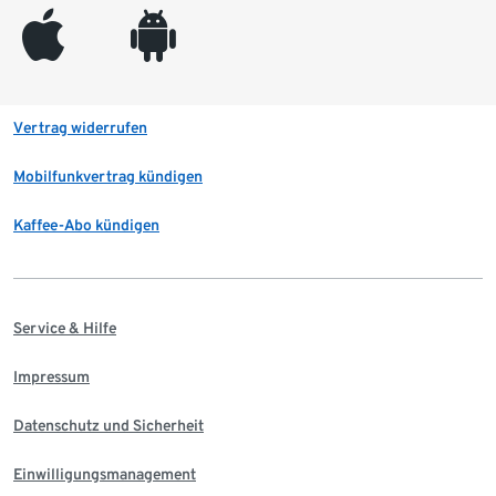
appleinc
android
Vertrag widerrufen
Mobilfunkvertrag kündigen
Kaffee-Abo kündigen
Service & Hilfe
Impressum
Datenschutz und Sicherheit
Einwilligungsmanagement