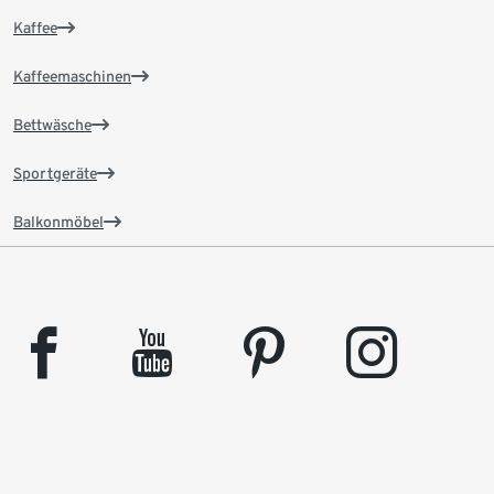
Kaffee
Kaffeemaschinen
Bettwäsche
Sportgeräte
Balkonmöbel
facebook
youtube
pinterest
instagram