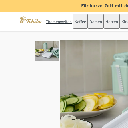
Für kurze Zeit mit d
Themenwelten
Kaffee
Damen
Herren
Kin