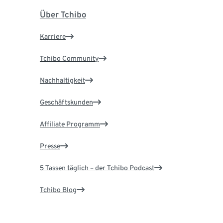
Über Tchibo
Karriere
Tchibo Community
Nachhaltigkeit
Geschäftskunden
Affiliate Programm
Presse
5 Tassen täglich – der Tchibo Podcast
Tchibo Blog