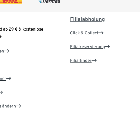
Filialabholung
d ab 29 € & kostenlose
Click & Collect
.
Filialreservierung
en
Filialfinder
ner
e ändern