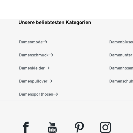
Unsere beliebtesten Kategorien
Damenmode
Damenbluse
Damenschmuck
Damenunter
Damenkleider
Damenhose
Damenpullover
Damenschuh
Damensporthosen
facebook
youtube
pinterest
instagram