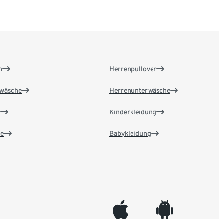
n
Herrenpullover
wäsche
Herrenunterwäsche
n
Kinderkleidung
e
Babykleidung
appleinc
android