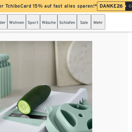
er TchiboCard 15% auf fast alles sparen!*
DANKE26
C
der
Wohnen
Sport
Wäsche
Schlafen
Sale
Mehr