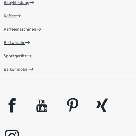
Babykleidung
Kaffee
Kaffeemaschinen
Bettwäsche
Sportgeräte
Balkonmöbel
facebook
youtube
pinterest
xing