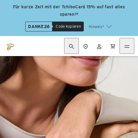
Für kurze Zeit mit der TchiboCard 15% auf fast alles
sparen!*
DANKE26
Code kopieren
Hinweis*