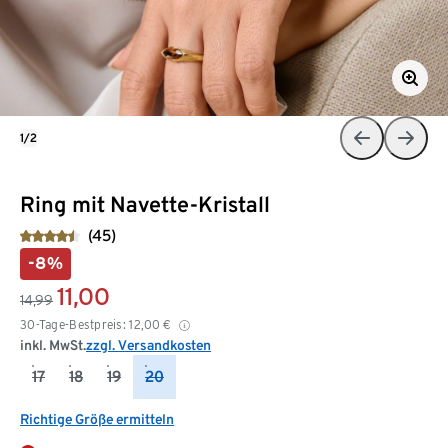
1/2
Ring mit Navette-Kristall
(45)
-8%
11,00
14,99
30-Tage-Bestpreis:
12,00
€
inkl. MwSt.
zzgl. Versandkosten
17
18
19
20
Richtige Größe ermitteln