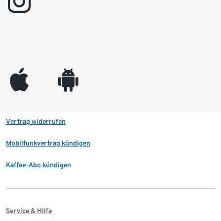
instagram
appleinc
android
Vertrag widerrufen
Mobilfunkvertrag kündigen
Kaffee-Abo kündigen
Service & Hilfe