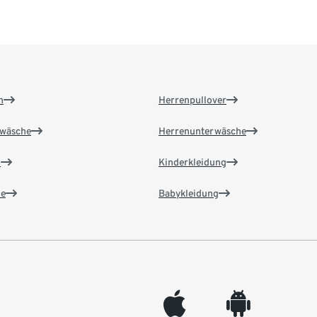
n
Herrenpullover
wäsche
Herrenunterwäsche
n
Kinderkleidung
e
Babykleidung
appleinc
android