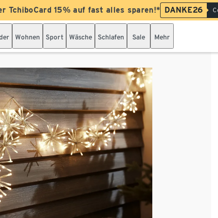
er TchiboCard 15% auf fast alles sparen!*
DANKE26
C
der
Wohnen
Sport
Wäsche
Schlafen
Sale
Mehr