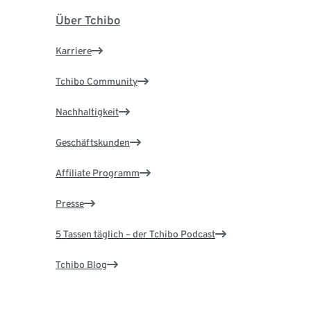
Über Tchibo
Karriere
Tchibo Community
Nachhaltigkeit
Geschäftskunden
Affiliate Programm
Presse
5 Tassen täglich – der Tchibo Podcast
Tchibo Blog