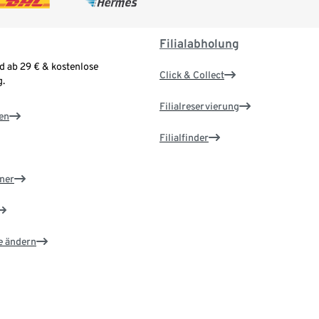
Filialabholung
d ab 29 € & kostenlose
Click & Collect
.
Filialreservierung
en
Filialfinder
ner
e ändern