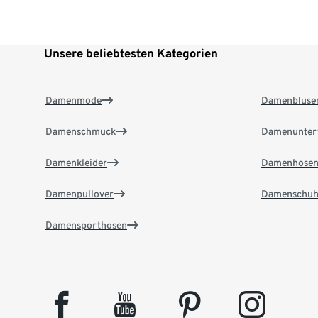
Unsere beliebtesten Kategorien
Damenmode
Damenbluse
Damenschmuck
Damenunter
Damenkleider
Damenhose
Damenpullover
Damenschuh
Damensporthosen
facebook
youtube
pinterest
instagram