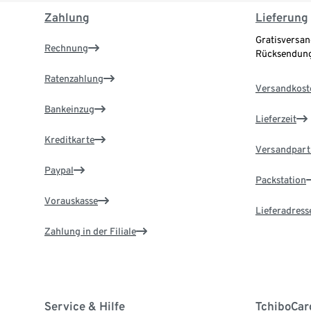
Zahlung
Lieferung
Gratisversan
Rechnung
Rücksendung
Ratenzahlung
Versandkost
Bankeinzug
Lieferzeit
Kreditkarte
Versandpart
Paypal
Packstation
Vorauskasse
Lieferadress
Zahlung in der Filiale
Service & Hilfe
TchiboCar