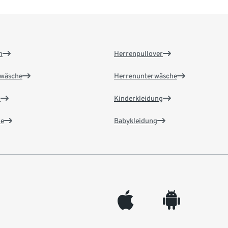
n
Herrenpullover
wäsche
Herrenunterwäsche
n
Kinderkleidung
e
Babykleidung
appleinc
android