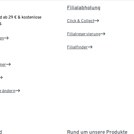
Filialabholung
d ab 29 € & kostenlose
Click & Collect
.
Filialreservierung
en
Filialfinder
ner
e ändern
d
Rund um unsere Produkte