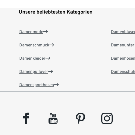
Unsere beliebtesten Kategorien
Damenmode
Damenbluse
Damenschmuck
Damenunter
Damenkleider
Damenhose
Damenpullover
Damenschuh
Damensporthosen
facebook
youtube
pinterest
instagram