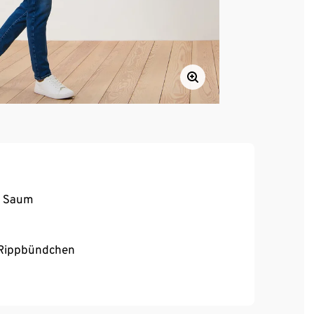
d Saum
 Rippbündchen
te Wolle, zertifiziert durch CU 809415