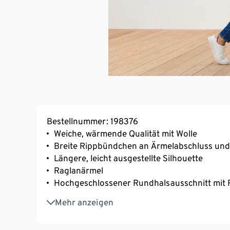
Bestellnummer: 198376
Weiche, wärmende Qualität mit Wolle
Breite Rippbündchen an Ärmelabschluss un
Längere, leicht ausgestellte Silhouette
Raglanärmel
Hochgeschlossener Rundhalsausschnitt mit
Saum mit Seitenschlitzen
Mehr anzeigen
Dieser Pullover beinhaltet 6% RWS-zertifizier