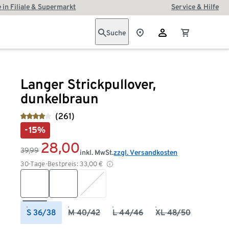
 in Filiale & Supermarkt
Service & Hilfe
Suche
Langer Strickpullover,
dunkelbraun
(261)
-15%
28,00
39,99
inkl. MwSt.
zzgl. Versandkosten
30-Tage-Bestpreis:
33,00
€
S 36/38
M 40/42
L 44/46
XL 48/50