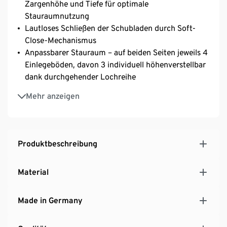
Zargenhöhe und Tiefe für optimale
Stauraumnutzung
Lautloses Schließen der Schubladen durch Soft-
Close-Mechanismus
Anpassbarer Stauraum – auf beiden Seiten jeweils 4
Einlegeböden, davon 3 individuell höhenverstellbar
dank durchgehender Lochreihe
Platzsparendes Öffnen und Schließen durch
Mehr anzeigen
Schiebetür – sichtgeschützter Stauraum wahlweise
links oder rechts
Schiebetür mit hochwertig gearbeiteten,
gerahmten Fronten und eingelassenen Griffen aus
Produktbeschreibung
edlem matt schwarzem Metall
Weiße Korpusoberfläche in edler Landhaus-Optik
Material
mit sichtbarer Holzstruktur
Kopfplatte mit schönem Landhaus-Profil versehen
Made in Germany
Klassische Stollenbauweise
MADE IN GERMANY