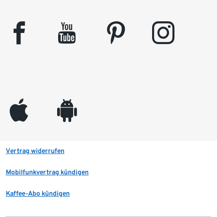
facebook
youtube
pinterest
instagram
appleinc
android
Vertrag widerrufen
Mobilfunkvertrag kündigen
Kaffee-Abo kündigen