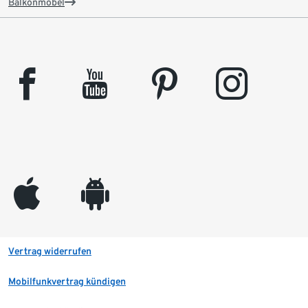
Balkonmöbel
facebook
youtube
pinterest
instagram
appleinc
android
Vertrag widerrufen
Mobilfunkvertrag kündigen