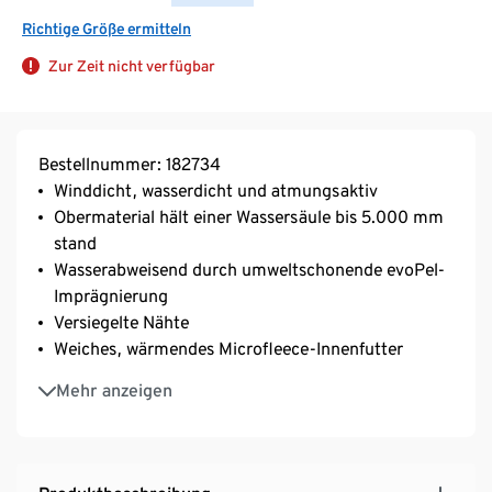
Richtige Größe ermitteln
Zur Zeit nicht verfügbar
Bestellnummer: 182734
Winddicht, wasserdicht und atmungsaktiv
Obermaterial hält einer Wassersäule bis 5.000 mm
stand
Wasserabweisend durch umweltschonende evoPel-
Imprägnierung
Versiegelte Nähte
Weiches, wärmendes Microfleece-Innenfutter
Abknöpfbare Kapuze und weiche Rippbündchen
Mehr anzeigen
Mit beschreibbarem Namensschild
Front-Reißverschluss mit Windschutzleiste
Mit dekorativen Reflektor-Elementen