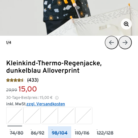
1/4
Kleinkind-Thermo-Regenjacke,
dunkelblau Alloverprint
(433)
15,00
29,99
30-Tage-Bestpreis:
15,00
€
inkl. MwSt.
zzgl. Versandkosten
74/80
86/92
98/104
110/116
122/128