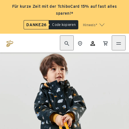
Für kurze Zeit mit der TchiboCard 15% auf fast alles
sparen!*
DANKE26
Code kopieren
Hinweis*