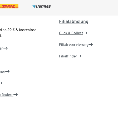
Filialabholung
d ab 29 € & kostenlose
Click & Collect
.
Filialreservierung
en
Filialfinder
ner
e ändern