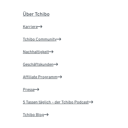
Über Tchibo
Karriere
Tchibo Community
Nachhaltigkeit
Geschäftskunden
Affiliate Programm
Presse
5 Tassen täglich – der Tchibo Podcast
Tchibo Blog