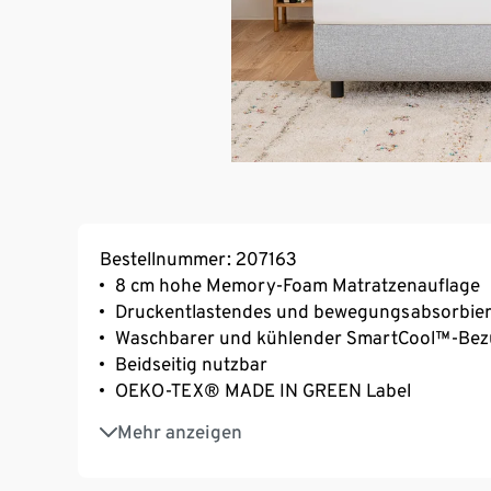
Bestellnummer: 207163
8 cm hohe Memory-Foam Matratzenauflage
Druckentlastendes und bewegungsabsorbie
Waschbarer und kühlender SmartCool™-Bezug,
Beidseitig nutzbar
OEKO-TEX® MADE IN GREEN Label
Made in Denmark
Mehr anzeigen
10 Jahre Herstellgarantie