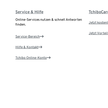
Service & Hilfe
TchiboCar
Online-Services nutzen & schnell Antworten
Jetzt kostenl
finden.
Jetzt Vortei
Service-Bereich
Hilfe & Kontakt
Tchibo Online-Konto