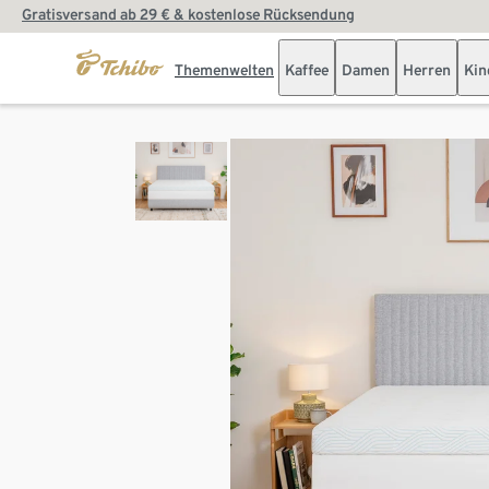
Gratisversand ab 29 € & kostenlose Rücksendung
Themenwelten
Kaffee
Damen
Herren
Kin