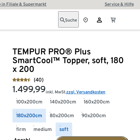
 in Filiale & Supermarkt
Service & Hilfe
Suche
TEMPUR PRO® Plus
SmartCool™ Topper, soft, 180
x 200
(40)
1.499,99
inkl. MwSt.
zzgl. Versandkosten
100x200cm
140x200cm
160x200cm
180x200cm
80x200cm
90x200cm
firm
medium
soft