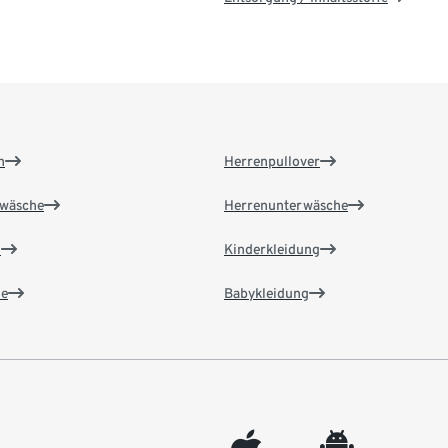
n
Herrenpullover
wäsche
Herrenunterwäsche
n
Kinderkleidung
e
Babykleidung