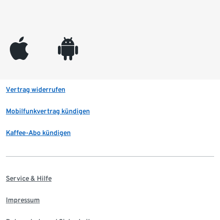
appleinc
android
Vertrag widerrufen
Mobilfunkvertrag kündigen
Kaffee-Abo kündigen
Service & Hilfe
Impressum