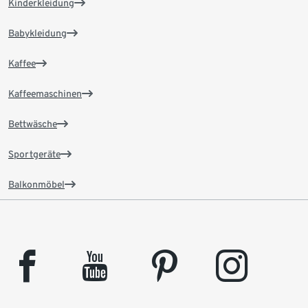
Kinderkleidung
Babykleidung
Kaffee
Kaffeemaschinen
Bettwäsche
Sportgeräte
Balkonmöbel
facebook
youtube
pinterest
instagram