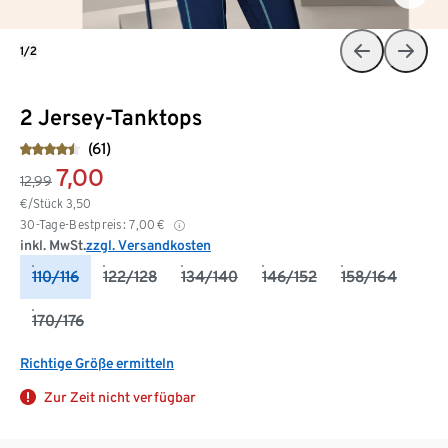
1/2
2 Jersey-Tanktops
(61)
7,00
12,99
€/Stück
3,50
30-Tage-Bestpreis:
7,00
€
inkl. MwSt.
zzgl. Versandkosten
110/116
122/128
134/140
146/152
158/164
170/176
Richtige Größe ermitteln
Zur Zeit nicht verfügbar