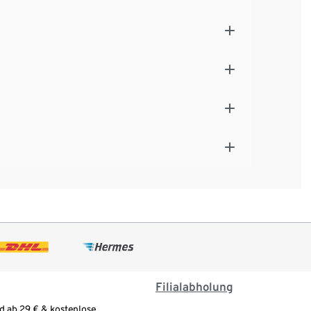
Filialabholung
d ab 29 € & kostenlose