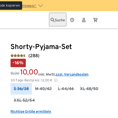
ode kopieren
Hinweis*
Suche
Shorty-Pyjama-Set
(288)
-16%
10,00
15,00
inkl. MwSt.
zzgl. Versandkosten
30-Tage-Bestpreis:
12,00
€
S 36/38
M 40/42
L 44/46
XL 48/50
XXL 52/54
Richtige Größe ermitteln