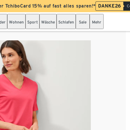
er TchiboCard 15% auf fast alles sparen!*
DANKE26
C
der
Wohnen
Sport
Wäsche
Schlafen
Sale
Mehr