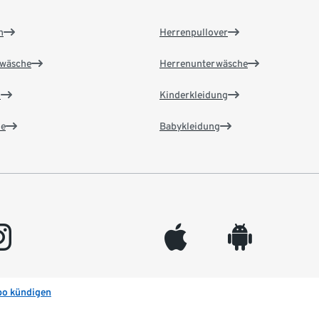
n
Herrenpullover
wäsche
Herrenunterwäsche
n
Kinderkleidung
e
Babykleidung
gram
appleinc
android
bo kündigen