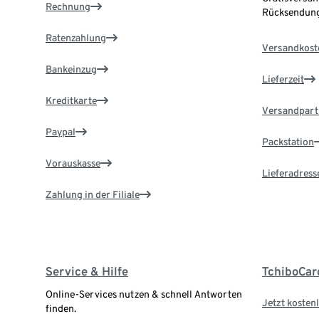
Rechnung
Rücksendung
Ratenzahlung
Versandkost
Bankeinzug
Lieferzeit
Kreditkarte
Versandpart
Paypal
Packstation
Vorauskasse
Lieferadress
Zahlung in der Filiale
Service & Hilfe
TchiboCar
Online-Services nutzen & schnell Antworten
Jetzt kostenl
finden.