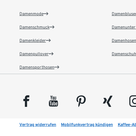
Damenmode
Damenbluse
Damenschmuck
Damenunter
Damenkleider
Damenhose
Damenpullover
Damenschuh
Damensporthosen
facebook
youtube
pinterest
xing
insta
Vertrag widerrufen
Mobilfunkvertrag kündigen
Kaffee-A