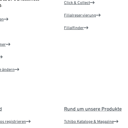
Click & Collect
.
Filialreservierung
en
Filialfinder
ner
e ändern
d
Rund um unsere Produkte
os registrieren
Tchibo Kataloge & Magazine