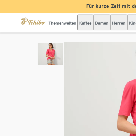
Für kurze Zeit mit d
Themenwelten
Kaffee
Damen
Herren
Kin