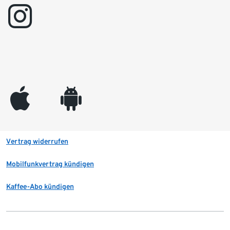
instagram
appleinc
android
Vertrag widerrufen
Mobilfunkvertrag kündigen
Kaffee-Abo kündigen