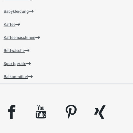
Babykleidung
Kaffee
Kaffeemaschinen
Bettwäsche
Sportgeräte
Balkonmöbel
facebook
youtube
pinterest
xing