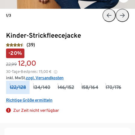
1/3
Kinder-Strickfleecejacke
(39)
-20%
12,00
22,99
30-Tage-Bestpreis:
15,00
€
inkl. MwSt.
zzgl. Versandkosten
122/128
134/140
146/152
158/164
170/176
Richtige Größe ermitteln
Zur Zeit nicht verfügbar