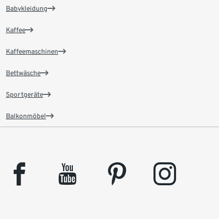
Babykleidung
Kaffee
Kaffeemaschinen
Bettwäsche
Sportgeräte
Balkonmöbel
facebook
youtube
pinterest
instagram