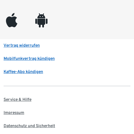
appleinc
android
Vertrag widerrufen
Mobilfunkvertrag kündigen
Kaffee-Abo kündigen
Service & Hilfe
Impressum
Datenschutz und Sicherheit