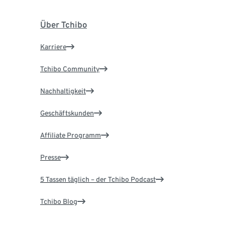
Über Tchibo
Karriere
Tchibo Community
Nachhaltigkeit
Geschäftskunden
Affiliate Programm
Presse
5 Tassen täglich – der Tchibo Podcast
Tchibo Blog