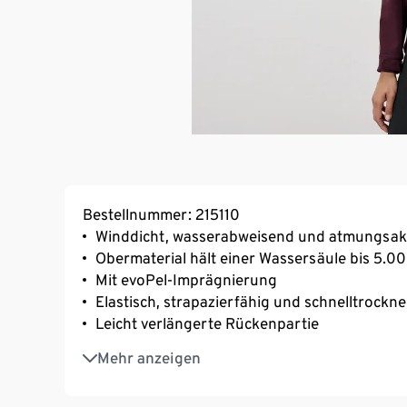
Bestellnummer: 215110
Winddicht, wasserabweisend und atmungsakt
Obermaterial hält einer Wassersäule bis 5.
Mit evoPel-Imprägnierung
Elastisch, strapazierfähig und schnelltrockn
Leicht verlängerte Rückenpartie
Abnehmbare, weitenverstellbare Kapuze
Mehr anzeigen
2 seitliche Leistentaschen mit Reißverschluss
Frontreißverschluss mit Kinnschutz