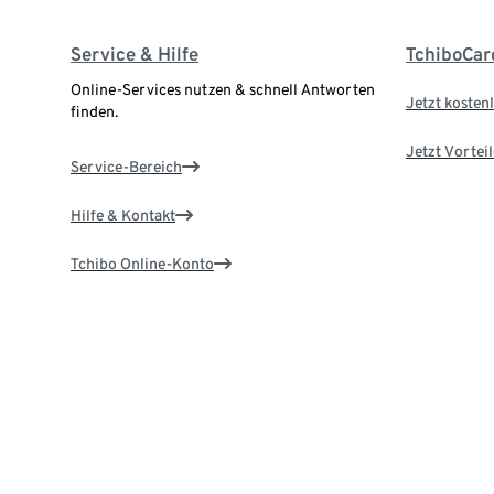
Service & Hilfe
TchiboCar
Online-Services nutzen & schnell Antworten
Jetzt kostenl
finden.
Jetzt Vortei
Service-Bereich
Hilfe & Kontakt
Tchibo Online-Konto