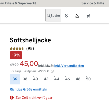
 in Filiale & Supermarkt
Service & Hilfe
Suche
Softshelljacke
(98)
-9%
45,00
49,99
inkl. MwSt.
inkl. Versandkosten
30-Tage-Bestpreis:
49,99
€
36
38
40
42
44
46
48
50
Richtige Größe ermitteln
Zur Zeit nicht verfügbar