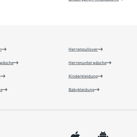
n
Herrenpullover
wäsche
Herrenunterwäsche
n
Kinderkleidung
e
Babykleidung