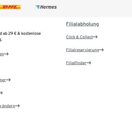
Filialabholung
d ab 29 € & kostenlose
Click & Collect
.
Filialreservierung
en
Filialfinder
ner
e ändern