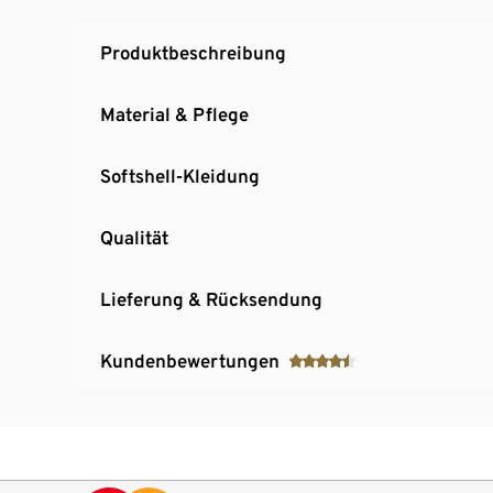
Ärmelabschluss mit Klettverschluss weitenver
Rückseitige Taillenraffung für eine feminine 
Produktbeschreibung
Mit Meshfutter
Material & Pflege
Softshell-Kleidung
Qualität
Lieferung & Rücksendung
Kundenbewertungen