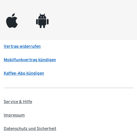
appleinc
android
Vertrag widerrufen
Mobilfunkvertrag kündigen
Kaffee-Abo kündigen
Service & Hilfe
Impressum
Datenschutz und Sicherheit