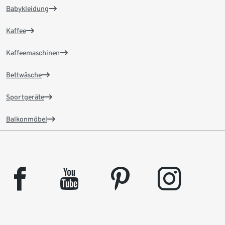
Babykleidung
Kaffee
Kaffeemaschinen
Bettwäsche
Sportgeräte
Balkonmöbel
facebook
youtube
pinterest
instagram