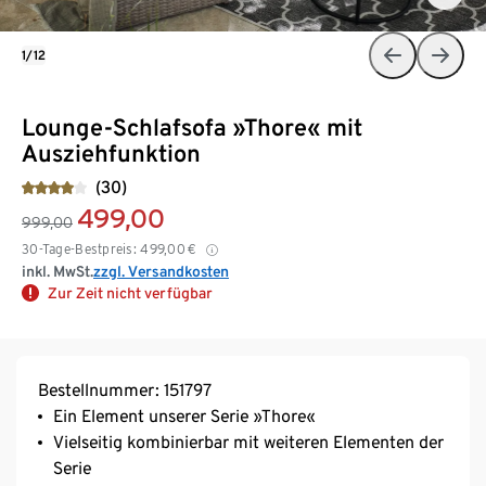
1/12
Lounge-Schlafsofa »Thore« mit
Ausziehfunktion
(30)
499,00
999,00
30-Tage-Bestpreis:
499,00
€
inkl. MwSt.
zzgl. Versandkosten
Zur Zeit nicht verfügbar
Bestellnummer: 151797
Ein Element unserer Serie »Thore«
Vielseitig kombinierbar mit weiteren Elementen der
Serie