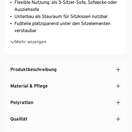
Flexible Nutzung: als 3-Sitzer-Sofa, Sofaecke oder
Ausziehsofa
Unterbau als Stauraum für Sitzkissen nutzbar
Fußteile platzsparend unter den Sitzelementen
verstaubar
Inkl. passender Auflagen – Bezüge abziehbar und
Mehr anzeigen
waschbar
Inkl. Bodenschonern
Äußerst stabiles und leichtes Aluminiumgestell mit
hochwertigem Polyrattan-Geflecht
Produktbeschreibung
UV- und witterungsbeständig
Material & Pflege
Polyrattan
Qualität