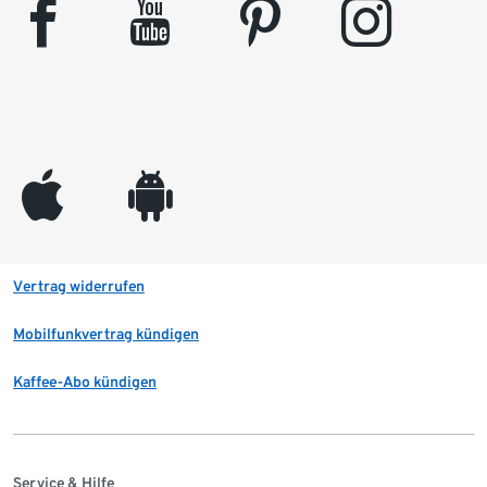
facebook
youtube
pinterest
instagram
appleinc
android
Vertrag widerrufen
Mobilfunkvertrag kündigen
Kaffee-Abo kündigen
Service & Hilfe