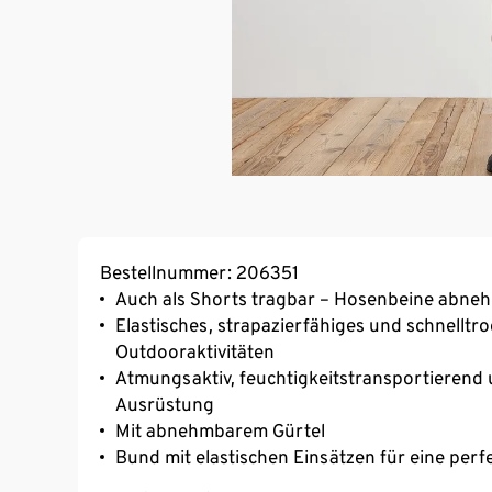
Bestellnummer: 206351
Auch als Shorts tragbar – Hosenbeine abne
Elastisches, strapazierfähiges und schnelltr
Outdooraktivitäten
Atmungsaktiv, feuchtigkeitstransportierend 
Ausrüstung
Mit abnehmbarem Gürtel
Bund mit elastischen Einsätzen für eine per
2 Eingrifftaschen und 1 Reißverschluss-Ges