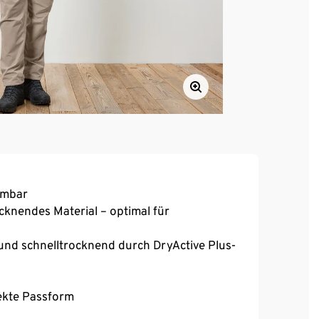
hmbar
ocknendes Material – optimal für
und schnelltrocknend durch DryActive Plus-
fekte Passform
äßtasche