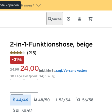
ode kopieren
Hinweis*
Suche
2-in-1-Funktionshose, beige
(215)
-31%
24,00
34,99
inkl. MwSt.
zzgl. Versandkosten
30-Tage-Bestpreis:
34,99
€
S 44/46
M 48/50
L 52/54
XL 56/58
XXL 60/62