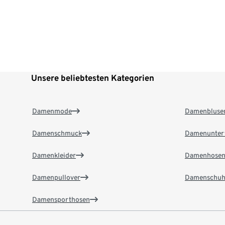
Unsere beliebtesten Kategorien
Damenmode
Damenbluse
Damenschmuck
Damenunter
Damenkleider
Damenhose
Damenpullover
Damenschuh
Damensporthosen