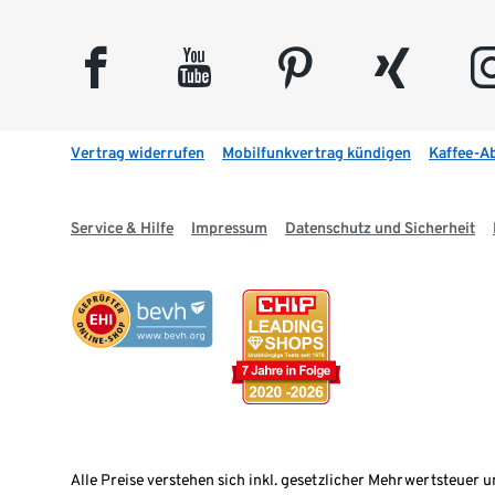
facebook
youtube
pinterest
xing
insta
Vertrag widerrufen
Mobilfunkvertrag kündigen
Kaffee-A
Service & Hilfe
Impressum
Datenschutz und Sicherheit
Alle Preise verstehen sich inkl. gesetzlicher Mehrwertsteuer u