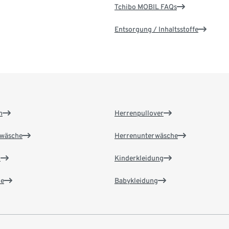
Tchibo MOBIL FAQs
Entsorgung / Inhaltsstoffe
n
Herrenpullover
wäsche
Herrenunterwäsche
n
Kinderkleidung
e
Babykleidung