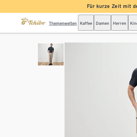
Für kurze Zeit mit d
Themenwelten
Kaffee
Damen
Herren
Kin