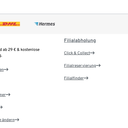
Filialabholung
d ab 29 € & kostenlose
Click & Collect
.
Filialreservierung
en
Filialfinder
ner
e ändern