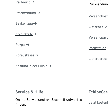
Rechnung
Rücksendung
Ratenzahlung
Versandkost
Bankeinzug
Lieferzeit
Kreditkarte
Versandpart
Paypal
Packstation
Vorauskasse
Lieferadress
Zahlung in der Filiale
Service & Hilfe
TchiboCar
Online-Services nutzen & schnell Antworten
Jetzt kostenl
finden.