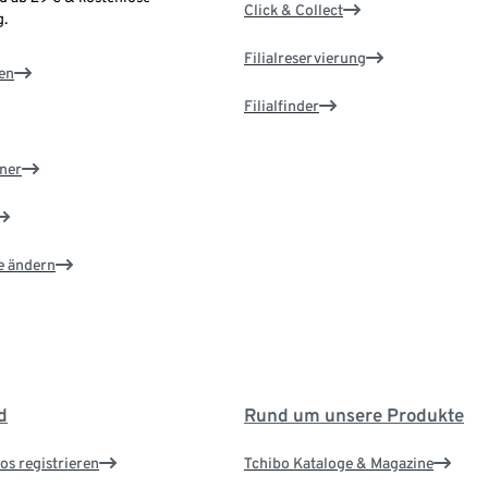
Click & Collect
.
Filialreservierung
en
Filialfinder
ner
e ändern
d
Rund um unsere Produkte
os registrieren
Tchibo Kataloge & Magazine