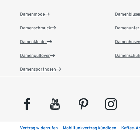
Damenmode
Damenbluse
Damenschmuck
Damenunter
Damenkleider
Damenhose
Damenpullover
Damenschuh
Damensporthosen
facebook
youtube
pinterest
instagram
Vertrag widerrufen
Mobilfunkvertrag kündigen
Kaffee-A