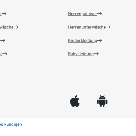
n
Herrenpullover
wäsche
Herrenunterwäsche
n
Kinderkleidung
e
Babykleidung
appleinc
android
bo kündigen