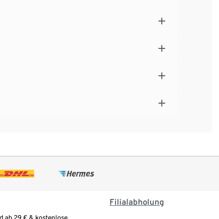
Filialabholung
d ab 29 € & kostenlose