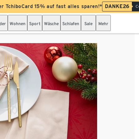
er TchiboCard 15% auf fast alles sparen!*
DANKE26
C
der
Wohnen
Sport
Wäsche
Schlafen
Sale
Mehr