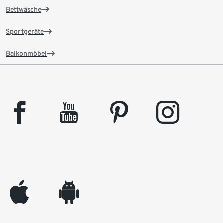
Bettwäsche
Sportgeräte
Balkonmöbel
facebook
youtube
pinterest
instagram
appleinc
android