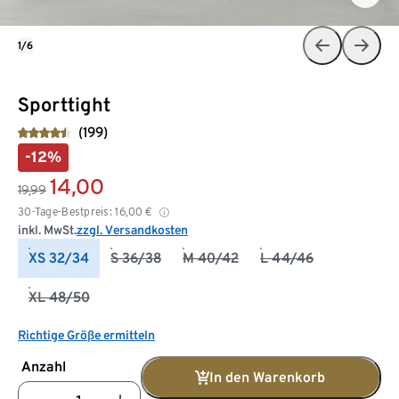
1/6
Sporttight
(199)
-12%
14,00
19,99
30-Tage-Bestpreis:
16,00
€
inkl. MwSt.
zzgl. Versandkosten
XS 32/34
S 36/38
M 40/42
L 44/46
XL 48/50
Richtige Größe ermitteln
Anzahl
In den Warenkorb