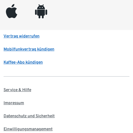
appleinc
android
Vertrag widerrufen
Mobilfunkvertrag kündigen
Kaffee-Abo kündigen
Service & Hilfe
Impressum
Datenschutz und Sicherheit
Einwilligungsmanagement