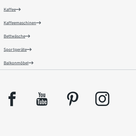
Kaffee
Kaffeemaschinen
Bettwäsche
Sportgeräte
Balkonmöbel
facebook
youtube
pinterest
instagram