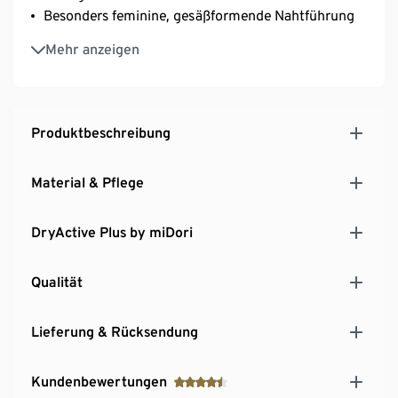
Besonders feminine, gesäßformende Nahtführung
Mit reflektierenden Designelementen am
Mehr anzeigen
Unterschenkel
Softes, elastisches Material mit der Marken Faser
Creora® – für optimale Bewegungsfreiheit
Produktbeschreibung
Material & Pflege
DryActive Plus by miDori
Qualität
Lieferung & Rücksendung
Kundenbewertungen