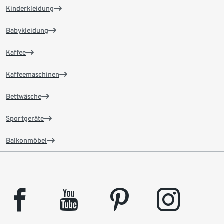
Kinderkleidung
Babykleidung
Kaffee
Kaffeemaschinen
Bettwäsche
Sportgeräte
Balkonmöbel
facebook
youtube
pinterest
instagram