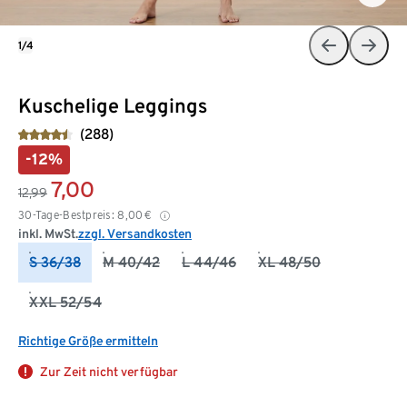
1/4
Kuschelige Leggings
(288)
-12%
7,00
12,99
30-Tage-Bestpreis:
8,00
€
inkl. MwSt.
zzgl. Versandkosten
S 36/38
M 40/42
L 44/46
XL 48/50
XXL 52/54
Richtige Größe ermitteln
Zur Zeit nicht verfügbar