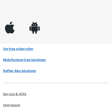
appleinc
android
Vertrag widerrufen
Mobilfunkvertrag kündigen
Kaffee-Abo kündigen
Service & Hilfe
Impressum