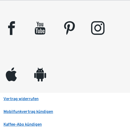
facebook
youtube
pinterest
instagram
appleinc
android
Vertrag widerrufen
Mobilfunkvertrag kündigen
Kaffee-Abo kündigen