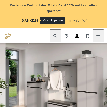
Für kurze Zeit mit der TchiboCard 15% auf fast alles
sparen!*
DANKE26
Code kopieren
Hinweis*