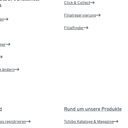
Click & Collect
.
Filialreservierung
en
Filialfinder
ner
e ändern
d
Rund um unsere Produkte
os registrieren
Tchibo Kataloge & Magazine