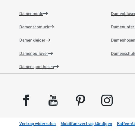
Damenmode
Damenbluse
Damenschmuck
Damenunter
Damenkleider
Damenhose
Damenpullover
Damenschuh
Damensporthosen
facebook
youtube
pinterest
instagram
Vertrag widerrufen
Mobilfunkvertrag kündigen
Kaffee-A