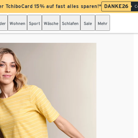
er TchiboCard 15% auf fast alles sparen!*
DANKE26
C
der
Wohnen
Sport
Wäsche
Schlafen
Sale
Mehr