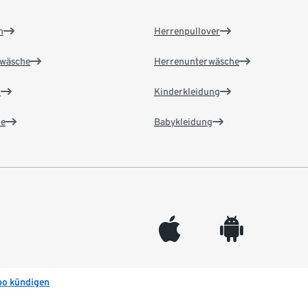
n
Herrenpullover
wäsche
Herrenunterwäsche
n
Kinderkleidung
e
Babykleidung
appleinc
android
bo kündigen