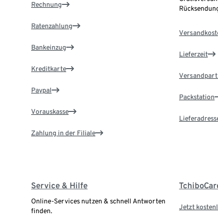
Rechnung
Rücksendung
Ratenzahlung
Versandkost
Bankeinzug
Lieferzeit
Kreditkarte
Versandpart
Paypal
Packstation
Vorauskasse
Lieferadress
Zahlung in der Filiale
Service & Hilfe
TchiboCar
Online-Services nutzen & schnell Antworten
Jetzt kostenl
finden.