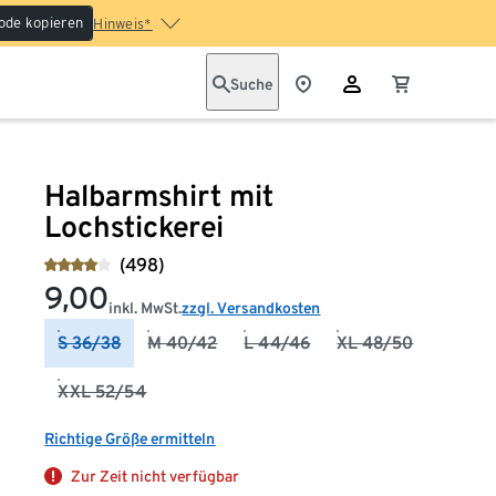
ode kopieren
Hinweis*
Suche
Halbarmshirt mit
Lochstickerei
(498)
9,00
inkl. MwSt.
zzgl. Versandkosten
S 36/38
M 40/42
L 44/46
XL 48/50
XXL 52/54
Richtige Größe ermitteln
Zur Zeit nicht verfügbar