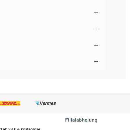
Filialabholung
d ab 29 € & kostenlose