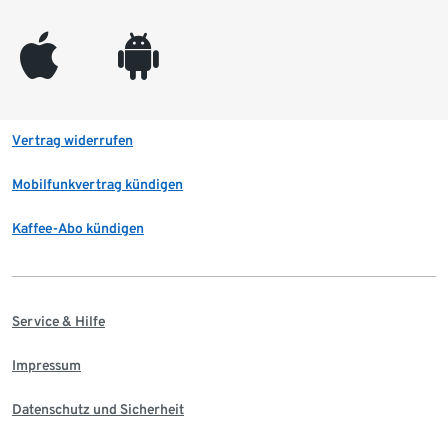
appleinc
android
Vertrag widerrufen
Mobilfunkvertrag kündigen
Kaffee-Abo kündigen
Service & Hilfe
Impressum
Datenschutz und Sicherheit