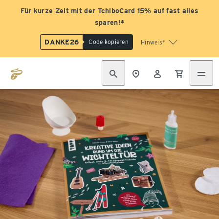
Für kurze Zeit mit der TchiboCard 15% auf fast alles
sparen!*
DANKE26
Code kopieren
Hinweis*