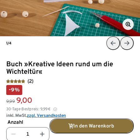
1/4
Buch »Kreative Ideen rund um die
Wichteltür«
(2)
-9%
9,00
9,99
30-Tage-Bestpreis:
9,99
€
inkl. MwSt.
zzgl. Versandkosten
Anzahl
In den Warenkorb