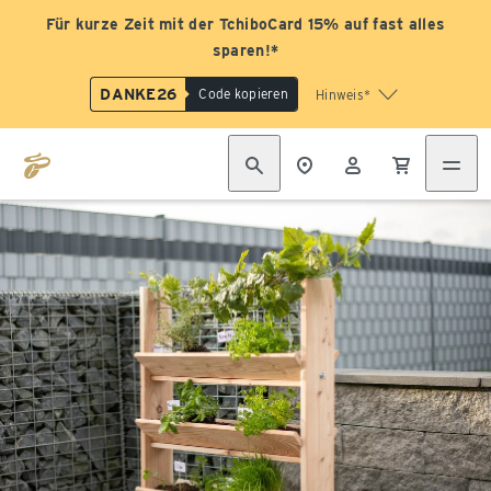
Für kurze Zeit mit der TchiboCard 15% auf fast alles
sparen!*
DANKE26
Code kopieren
Hinweis*