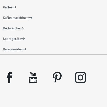
Kaffee
Kaffeemaschinen
Bettwäsche
Sportgeräte
Balkonmöbel
facebook
youtube
pinterest
instagram