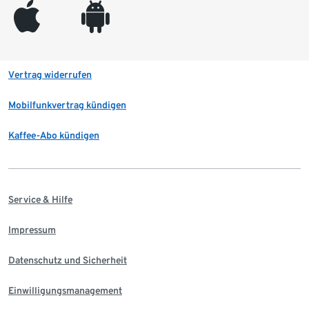
appleinc
android
Vertrag widerrufen
Mobilfunkvertrag kündigen
Kaffee-Abo kündigen
Service & Hilfe
Impressum
Datenschutz und Sicherheit
Einwilligungsmanagement