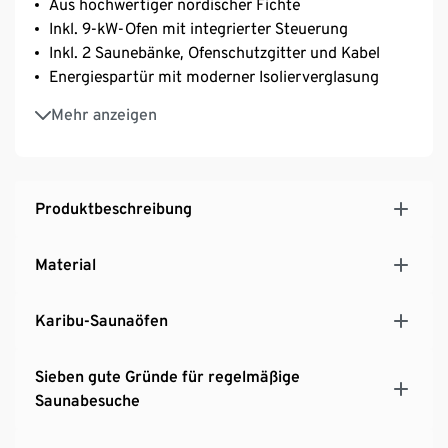
Aus hochwertiger nordischer Fichte
Inkl. 9-kW-Ofen mit integrierter Steuerung
Inkl. 2 Saunebänke, Ofenschutzgitter und Kabel
Energiespartür mit moderner Isolierverglasung
Einfache Montage durch Steck-Schraub-System, für
Mehr anzeigen
DIY-Handwerker geeignet
Massivholzboden mit kesseldruckimprägnierter
Unterkonstruktion
Mit modernem Pultdach, das Regenwasser ableitet
Produktbeschreibung
Exklusives Set für Tchibo
MADE IN GERMANY
Material
Karibu-Saunaöfen
Sieben gute Gründe für regelmäßige
Saunabesuche