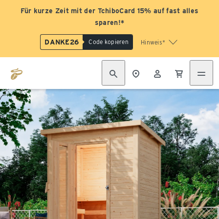
Für kurze Zeit mit der TchiboCard 15% auf fast alles
sparen!*
DANKE26
Code kopieren
Hinweis*