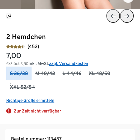
1/4
2 Hemdchen
(452)
7,00
inkl. MwSt.
zzgl. Versandkosten
€/Stück
3,50
S 36/38
M 40/42
L 44/46
XL 48/50
XXL 52/54
Richtige Größe ermitteln
Zur Zeit nicht verfügbar
Bestellnummer: 113487