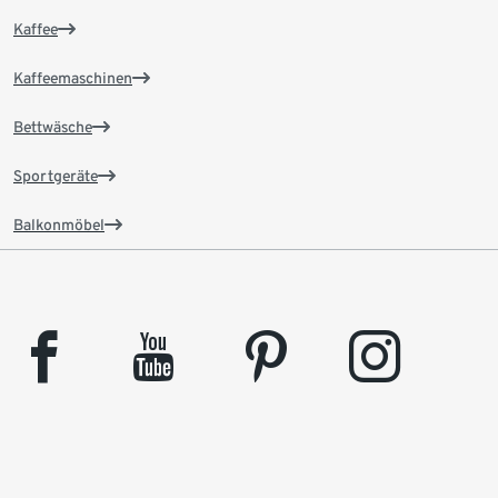
Kaffee
Kaffeemaschinen
Bettwäsche
Sportgeräte
Balkonmöbel
facebook
youtube
pinterest
instagram