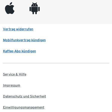
appleinc
android
Vertrag widerrufen
Mobilfunkvertrag kündigen
Kaffee-Abo kündigen
Service & Hilfe
Impressum
Datenschutz und Sicherheit
Einwilligungsmanagement