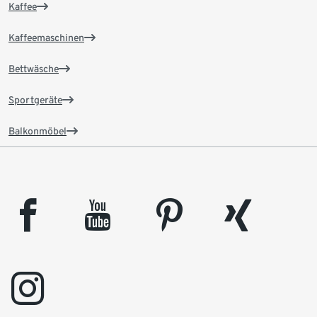
Kaffee
Kaffeemaschinen
Bettwäsche
Sportgeräte
Balkonmöbel
facebook
youtube
pinterest
xing
instagram