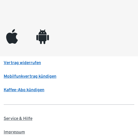
appleinc
android
Vertrag widerrufen
Mobilfunkvertrag kündigen
Kaffee-Abo kündigen
Service & Hilfe
Impressum